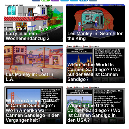
Leisure Suit Larry 2 /
Larry in einem
Les Manley in: Search for
Wochenendanzug 2
the King
Where in the World Is
Carmen Sandiego? / Wo
Les Manley in: Lost in
auf der Welt ist Carmen
L.A.
Sandigo?
Where in America's Past
Is Carmen Sandiego? /
Where in the U.S.A. Is
Wo in Amerika war
Carmen Sandiego? / Wo
Carmen Sandiego in der
ist Carmen Sandigo in
Vergangenheit?
den USA?