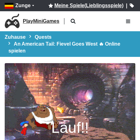
Zunge
Meine Spiele(Lieblingsspiele)
|
PlayMiniGames
Zuhause
Quests
An American Tail: Fievel Goes West 🔥 Online
spielen
Lauf!!