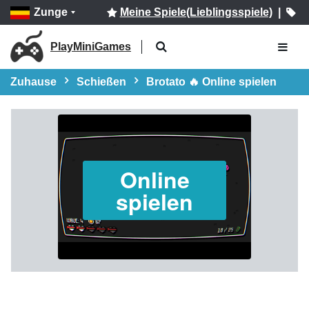
Zunge
Meine Spiele(Lieblingsspiele)
|
PlayMiniGames
Zuhause
Schießen
Brotato 🔥 Online spielen
Online
spielen