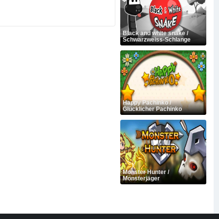
Black and white snake /
Schwarzweiss-Schlange
Happy Pachinko /
Glücklicher Pachinko
Monster Hunter /
Monsterjäger