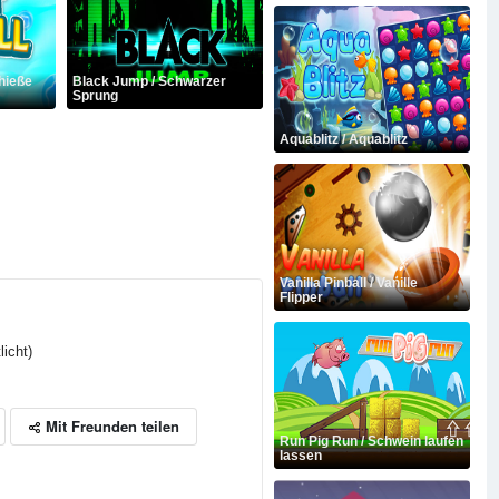
chieße
Black Jump / Schwarzer
Sprung
Aquablitz / Aquablitz
Vanilla Pinball / Vanille
Flipper
licht)
Mit Freunden teilen
Run Pig Run / Schwein laufen
lassen