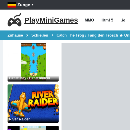
Zunge
PlayMiniGames
MMO
Html 5
.io
Zuhause
Schießen
Catch The Frog / Fang den Frosch 🔥 Onl
Pirate Bay / Piratenbucht
River Raider