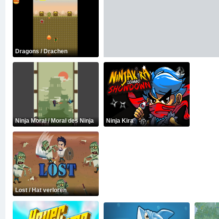
Dragons / Drachen
Ninja Moral / Moral des Ninja
Ninja Kira
Lost / Hat verloren