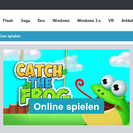
Flash
Sega
Dos
Windows
Windows 3.x
VR
Artike
ine spielen
Online spielen