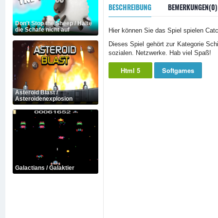
BESCHREIBUNG
BEMERKUNGEN(0)
Don't Stop the Sheep / Halte
die Schafe nicht auf
Hier können Sie das Spiel spielen Cat
Dieses Spiel gehört zur Kategorie Sch
sozialen. Netzwerke. Hab viel Spaß!
Html 5
Softgames
Asteroid Blast /
Asteroidenexplosion
Galactians / Galaktier