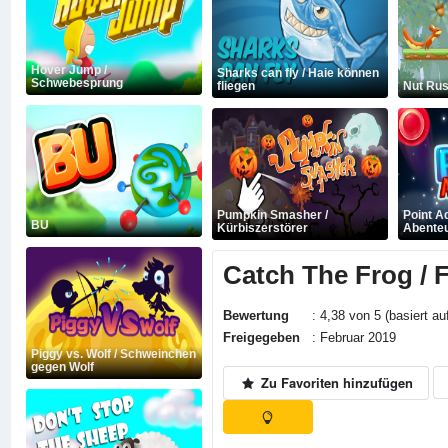
Hover Jump /
Sharks can fly / Haie können
Schwebesprung
fliegen
Nut Rus
Pumpkin Smasher /
Point A
BU
Kürbiszerstörer
Abente
Catch The Frog / 
Bewertung
: 4,38 von 5 (basiert au
Freigegeben
: Februar 2019
Piggy vs. Wolf / Schweinchen
gegen Wolf
Zu Favoriten hinzufügen