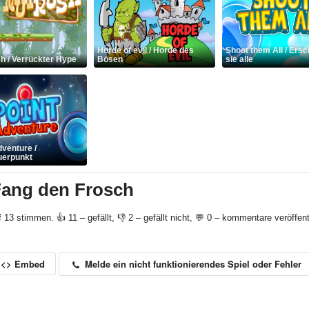
Horde of evil / Horde des
Shoot them All / Ers
h / Verrückter Hype
Bösen
sie alle
dventure /
uerpunkt
Fang den Frosch
f 13 stimmen. 👍 11 – gefällt, 👎 2 – gefällt nicht, 💬 0 – kommentare veröffent
Melde ein nicht funktionierendes Spiel oder Fehler
<> Embed