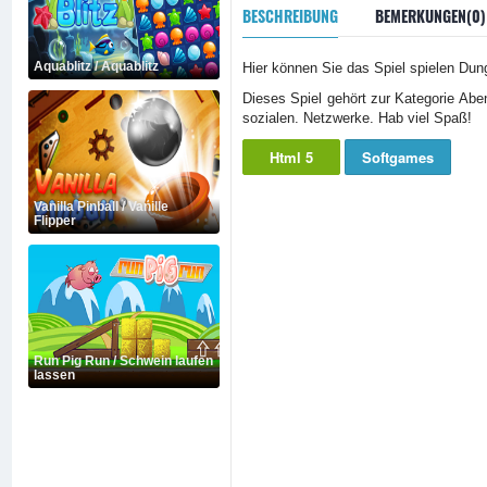
BESCHREIBUNG
BEMERKUNGEN(0)
Aquablitz / Aquablitz
Hier können Sie das Spiel spielen Du
Dieses Spiel gehört zur Kategorie Abe
sozialen. Netzwerke. Hab viel Spaß!
Html 5
Softgames
Vanilla Pinball / Vanille
Flipper
Run Pig Run / Schwein laufen
lassen