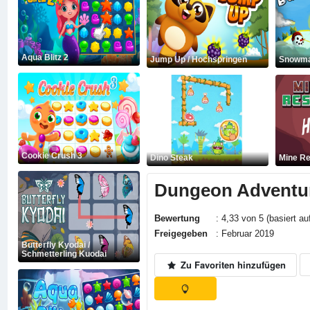
Aqua Blitz 2
Jump Up / Hochspringen
Snowma
Cookie Crush 3
Dino Steak
Mine Re
Dungeon Adventur
Bewertung
: 4,33 von 5 (basiert au
Freigegeben
: Februar 2019
Butterfly Kyodai /
Schmetterling Kuodai
Zu Favoriten hinzufügen