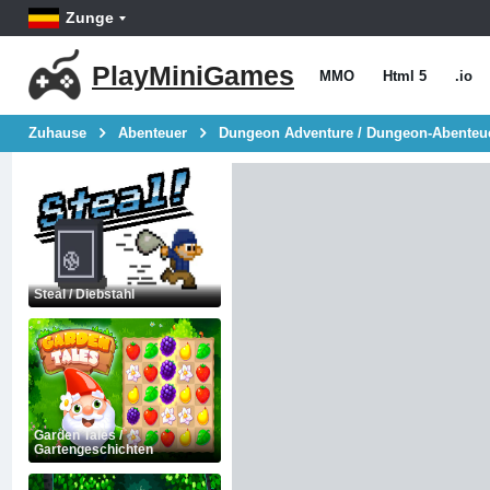
Zunge
PlayMiniGames
MMO
Html 5
.io
Zuhause
Abenteuer
Dungeon Adventure / Dungeon-Abenteue
Steal / Diebstahl
Garden Tales /
Gartengeschichten