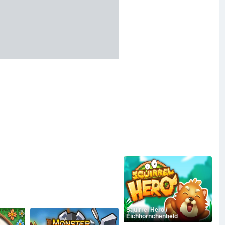
Squirrel Hero /
Eichhörnchenheld