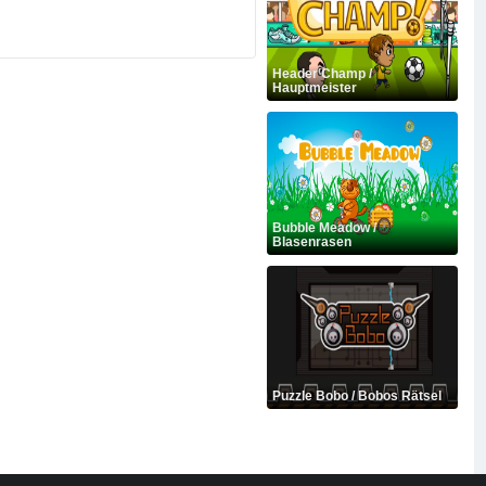
Header Champ /
Hauptmeister
Bubble Meadow /
Blasenrasen
Puzzle Bobo / Bobos Rätsel