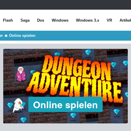
Flash
Sega
Dos
Windows
Windows 3.x
VR
Artike
r 🔥 Online spielen
Online spielen