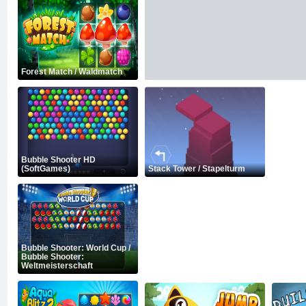
Forest Match / Waldmatch
Bubble Shooter HD
(SoftGames)
Stack Tower / Stapelturm
Bubble Shooter: World Cup /
Bubble Shooter:
Weltmeisterschaft