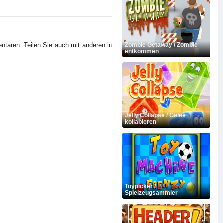
ntaren. Teilen Sie auch mit anderen in
Zombie Getaway / Zombie
entkommen
Jelly Collapse / Gelee
kollabieren
Toypicker /
Spielzeugsammler