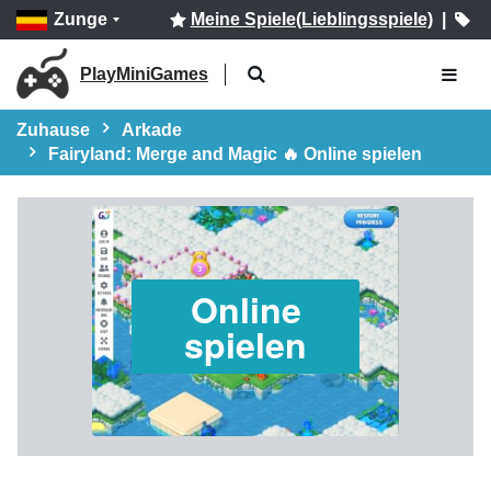
Zunge
Meine Spiele(Lieblingsspiele)
|
PlayMiniGames
Zuhause
Arkade
Fairyland: Merge and Magic 🔥 Online spielen
Online
spielen