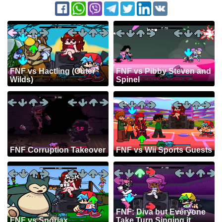
FNF vs Hactling (Outer
FNF vs Pibby Steven and
Wilds)
Spinel
FNF Corruption Takeover
FNF vs Wii Sports Guests
FNF: Diva but Everyone
FNF vs Snorlax
Take Turn Singing it