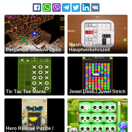
Rush hour /
Perplexus Shadow Open
Hauptverkehrszeit
Tic Tac Toe Mania
Jewel Dash / Juwel Strich
Hero Rescue Puzzle /