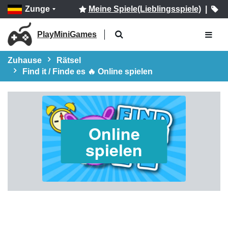
Zunge
Meine Spiele(Lieblingsspiele)
|
PlayMiniGames
Zuhause
Rätsel
Find it / Finde es 🔥 Online spielen
Online
spielen