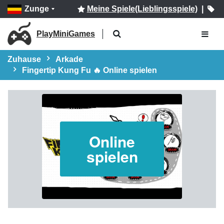
Zunge
Meine Spiele(Lieblingsspiele)
|
PlayMiniGames
Zuhause
Arkade
Fingertip Kung Fu 🔥 Online spielen
Online
spielen