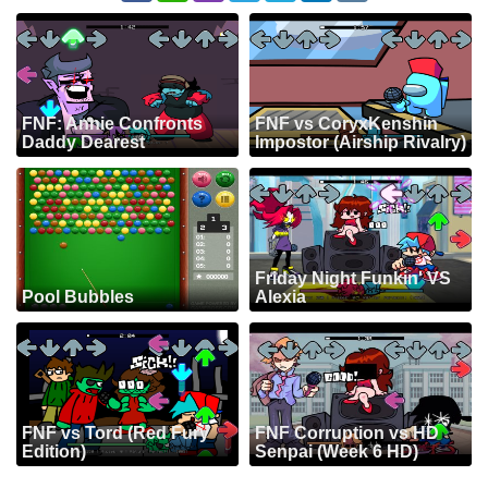
FNF: Annie Confronts
FNF vs CoryxKenshin
Daddy Dearest
Impostor (Airship Rivalry)
Friday Night Funkin' VS
Pool Bubbles
Alexia
FNF vs Tord (Red Fury
FNF Corruption vs HD
Edition)
Senpai (Week 6 HD)