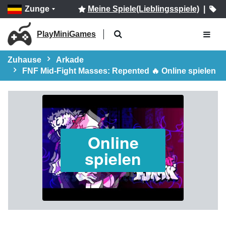
Zunge
Meine Spiele(Lieblingsspiele)
|
PlayMiniGames
Zuhause
Arkade
FNF Mid-Fight Masses: Repented 🔥 Online spielen
Online
spielen