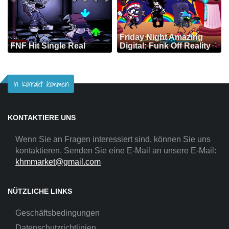
Friday Night Amazing
FNF Hit Single Real
Digital: Funk Off Reality
In Kontakt kommen
KONTAKTIERE UNS
Wenn Sie an Fragen interessiert sind, können Sie uns
kontaktieren. Senden Sie eine E-Mail an unsere E-Mail:
khmmarket@gmail.com
NÜTZLICHE LINKS
Geschäftsbedingungen
Datenschutzrichtlinien