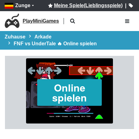
Zunge
Meine Spiele(Lieblingsspiele)
|
PlayMiniGames
Zuhause
Arkade
FNF vs UnderTale 🔥 Online spielen
Online
spielen