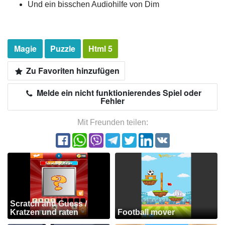
Und ein bisschen Audiohilfe von Dim
Magie
Puzzle
Html 5
Zu Favoriten hinzufügen
Melde ein nicht funktionierendes Spiel oder
Fehler
Mit Freunden teilen:
Scratch and Guess /
Kratzen und raten
Football mover