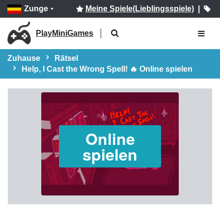
Zunge
Meine Spiele(Lieblingsspiele)
|
PlayMiniGames
Zuhause
Rätsel
Help, I Cast the Wrong Spell! 🔥 Online spielen
Online
spielen