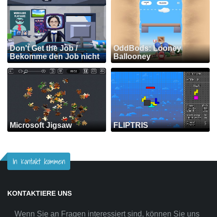
Don't Get the Job /
OddBods: Looney
Bekomme den Job nicht
Ballooney
Microsoft Jigsaw
FLIPTRIS
In Kontakt kommen
KONTAKTIERE UNS
Wenn Sie an Fragen interessiert sind, können Sie uns