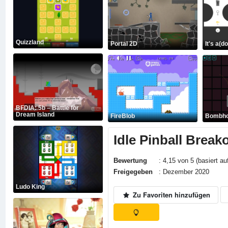
Quizzland
Portal 2D
It's a(d
BFDIA: 5b – Battle for
Dream Island
FireBlob
Bombho
Idle Pinball Break
Bewertung
: 4,15 von 5 (basiert au
Freigegeben
: Dezember 2020
Ludo King
Zu Favoriten hinzufügen