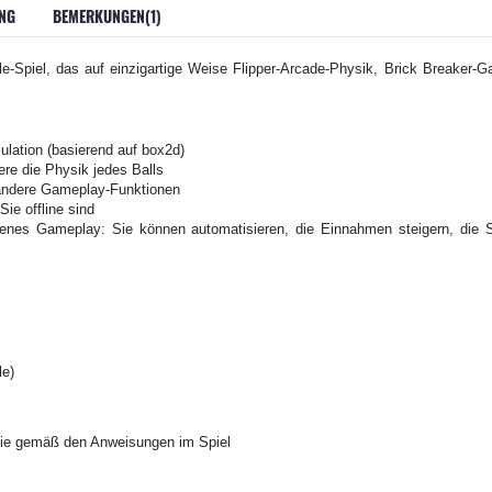
NG
BEMERKUNGEN(1)
Idle-Spiel, das auf einzigartige Weise Flipper-Arcade-Physik, Brick Breaker-
ulation (basierend auf box2d)
ere die Physik jedes Balls
 andere Gameplay-Funktionen
ie offline sind
igenes Gameplay: Sie können automatisieren, die Einnahmen steigern, die S
le)
Sie gemäß den Anweisungen im Spiel