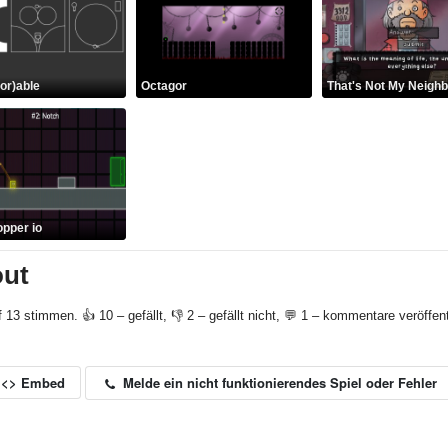
oor)able
Octagor
That's Not My Neighb
pper io
out
f 13 stimmen. 👍 10 – gefällt, 👎 2 – gefällt nicht, 💬 1 – kommentare veröffent
Melde ein nicht funktionierendes Spiel oder Fehler
<> Embed