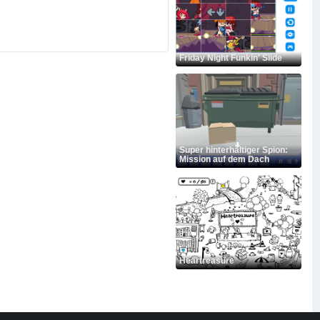
Friday Night Funkin' Slide
Super hinterhältiger Spion:
Mission auf dem Dach
Heartreasure