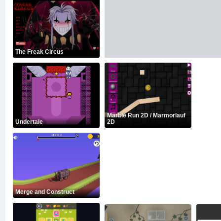
The Freak Circus
Marble Run 2D / Marmorlauf
Undertale
2D
Merge and Construct