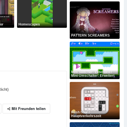
or
Homescapes
PATTERN SCREAMERS
Mini Switcher: Extended /
Mini-Umschalter: Erweitert
licht)
Mit Freunden teilen
Rush hour /
Hauptverkehrszeit