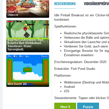
BESCHREIBUNG
VIDEOÜBERPRÜFU
June's Journey: Hidden
Objects
Idle Pinball Breakout ist ein Clicker-
kombiniert.
Spielfunktionen:
Realistische physikbasierte Sim
Verbessere die Bälle und optimi
Ball Hero Adventure: Red
Aktualisiere den Launcher und
Bounce Ball (Heldenball-
Abenteuer: Roter
Verdienen Sie Gold, auch wenn S
Sprungball)
Einzigartige Booster für Ihr e
Einnahmen erweitern
Erscheinungsdatum: Dezember 2020
Entwickler: Fish Pond Studio
Plattformen:
Webbrowser (Desktop und Mobi
Mini Dash! 2D
Android
iOS
Steuerelemente: Tippen oder klicken 
Html 5
Puzzle