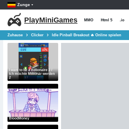
Zunge
PlayMiniGames
MMO
Html 5
.io
Zuhause
Clicker
Idle Pinball Breakout 🔥 Online spielen
I want to be a Billionaire 2 /
Ich möchte Millionär werden
2
BloodMoney