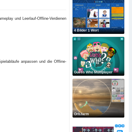
Gameplay und Leerlauf-Offline-Verdienen
4 Bilder 1 Wort
pielabläufe anpassen und die Offline-
Guess Who Multiplayer
Orb.farm