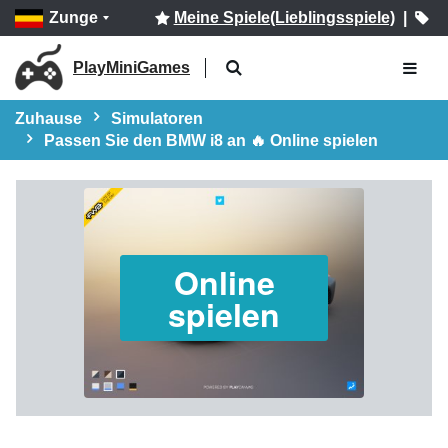
Zunge
Meine Spiele(Lieblingsspiele)
|
PlayMiniGames
Zuhause
Simulatoren
Passen Sie den BMW i8 an 🔥 Online spielen
Online
spielen