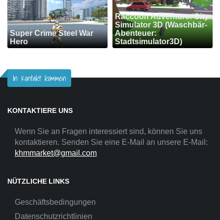
Raccoon Adventure: City
Simulator 3D (Waschbär-
Super Crime Steel War
Abenteuer:
Hero
Stadtsimulator3D)
In Kontakt kommen
KONTAKTIERE UNS
Wenn Sie an Fragen interessiert sind, können Sie uns
kontaktieren. Senden Sie eine E-Mail an unsere E-Mail:
khmmarket@gmail.com
NÜTZLICHE LINKS
Geschäftsbedingungen
Datenschutzrichtlinien