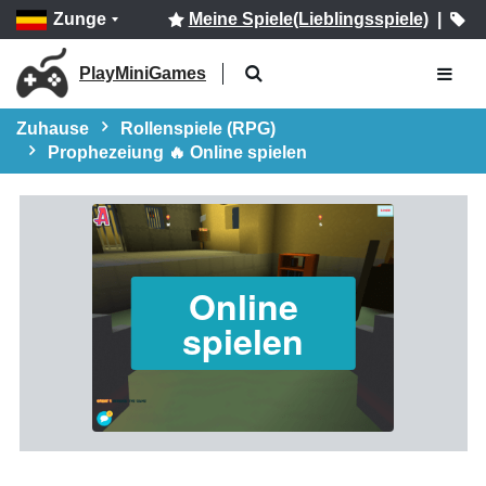
Zunge
Meine Spiele(Lieblingsspiele)
|
PlayMiniGames
Zuhause
Rollenspiele (RPG)
Prophezeiung 🔥 Online spielen
Online
spielen