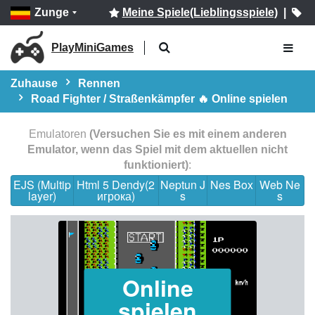
Zunge
Meine Spiele(Lieblingsspiele)
|
PlayMiniGames
Zuhause
Rennen
Road Fighter / Straßenkämpfer 🔥 Online spielen
Emulatoren
(Versuchen Sie es mit einem anderen
Emulator, wenn das Spiel mit dem aktuellen nicht
funktioniert)
:
EJS (Multip
Html 5 Dendy(2
Neptun J
Nes Box
Web Ne
layer)
игрока)
s
s
Online
spielen