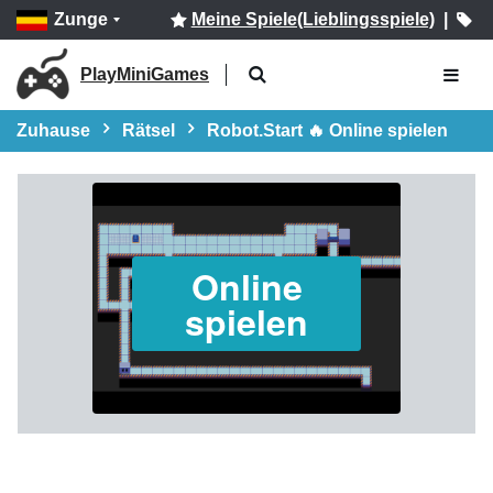
Zunge
Meine Spiele(Lieblingsspiele)
|
PlayMiniGames
Zuhause
Rätsel
Robot.Start 🔥 Online spielen
Online
spielen