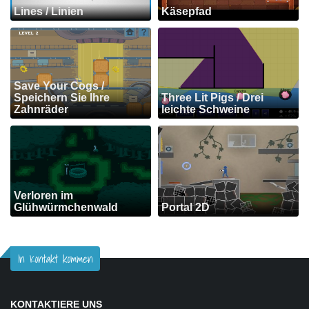
Lines / Linien
Käsepfad
Save Your Cogs /
Speichern Sie Ihre
Three Lit Pigs / Drei
Zahnräder
leichte Schweine
Verloren im
Glühwürmchenwald
Portal 2D
In Kontakt kommen
KONTAKTIERE UNS