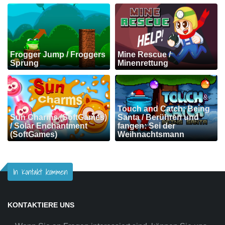
Frogger Jump / Froggers
Mine Rescue /
Sprung
Minenrettung
Touch and Catch: Being
Sun Charms (SoftGames)
Santa / Berühren und
/ Solar Enchantment
fangen: Sei der
(SoftGames)
Weihnachtsmann
In Kontakt kommen
KONTAKTIERE UNS