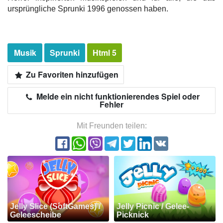
ursprüngliche Sprunki 1996 genossen haben.
Musik
Sprunki
Html 5
Zu Favoriten hinzufügen
Melde ein nicht funktionierendes Spiel oder
Fehler
Mit Freunden teilen:
Jelly Slice (SoftGames) /
Jelly Picnic / Gelee-
Geleescheibe
Picknick