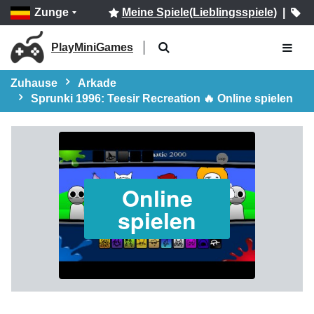
Zunge
Meine Spiele(Lieblingsspiele)
|
PlayMiniGames
Zuhause
Arkade
Sprunki 1996: Teesir Recreation 🔥 Online spielen
Online
spielen