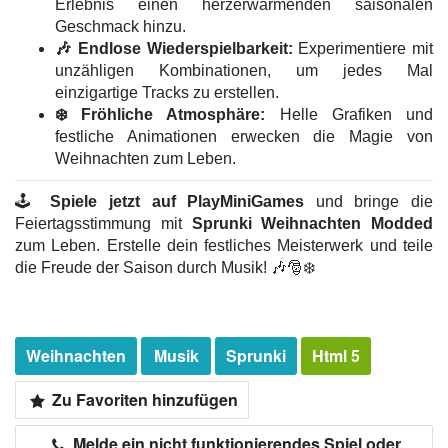
Erlebnis einen herzerwärmenden saisonalen
Geschmack hinzu.
🎶 Endlose Wiederspielbarkeit:
Experimentiere mit
unzähligen Kombinationen, um jedes Mal
einzigartige Tracks zu erstellen.
❄️ Fröhliche Atmosphäre:
Helle Grafiken und
festliche Animationen erwecken die Magie von
Weihnachten zum Leben.
🕹️
Spiele jetzt auf PlayMiniGames
und bringe die
Feiertagsstimmung mit
Sprunki Weihnachten Modded
zum Leben. Erstelle dein festliches Meisterwerk und teile
die Freude der Saison durch Musik! 🎶🎅❄️
Weihnachten
Musik
Sprunki
Html 5
Zu Favoriten hinzufügen
Melde ein nicht funktionierendes Spiel oder