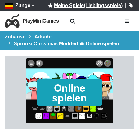
Zunge
Meine Spiele(Lieblingsspiele)
|
PlayMiniGames
Zuhause
Arkade
Sprunki Christmas Modded 🔥 Online spielen
Online
spielen