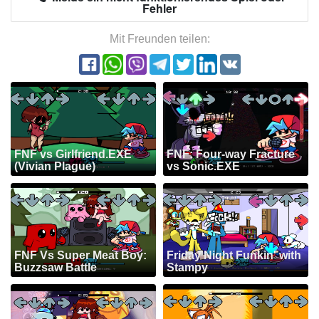
Fehler
Mit Freunden teilen:
FNF vs Girlfriend.EXE
FNF: Four-way Fracture
(Vivian Plague)
vs Sonic.EXE
FNF Vs Super Meat Boy:
Friday Night Funkin' with
Buzzsaw Battle
Stampy