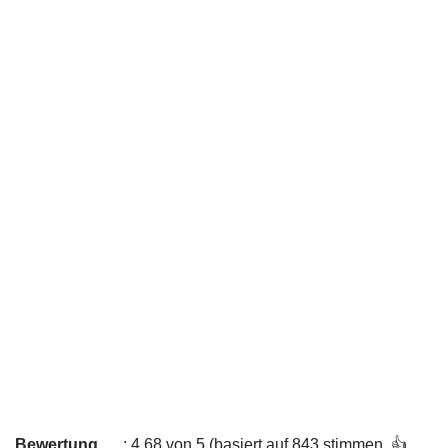
Bewertung
: 4,68 von 5 (basiert auf 843 stimmen. 👍