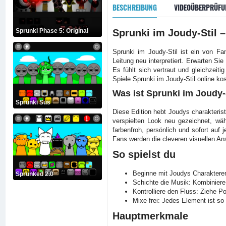
BESCHREIBUNG
VIDEOÜBERPRÜFU
Sprunki Phase 5: Original
Sprunki im Joudy-Stil 
Sprunki im Joudy-Stil ist ein von Fa
Leitung neu interpretiert. Erwarten Sie
Es fühlt sich vertraut und gleichzeit
Spiele Sprunki im Joudy-Stil online k
Was ist Sprunki im Joudy-
Sprunki Sus
Diese Edition hebt Joudys charakterist
verspielten Look neu gezeichnet, wä
farbenfroh, persönlich und sofort auf 
Fans werden die cleveren visuellen An
So spielst du
Beginne mit Joudys Charakteren
Sprunked 2.0
Schichte die Musik: Kombiniere
Kontrolliere den Fluss: Ziehe 
Mixe frei: Jedes Element ist so 
Hauptmerkmale