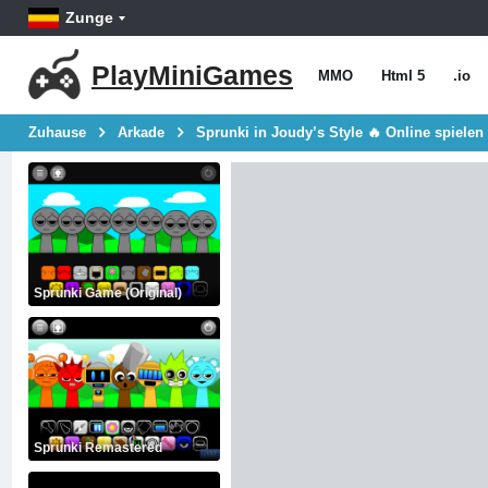
Zunge
PlayMiniGames
MMO
Html 5
.io
Zuhause
Arkade
Sprunki in Joudy’s Style 🔥 Online spielen
Sprunki Game (Original)
Sprunki Remastered