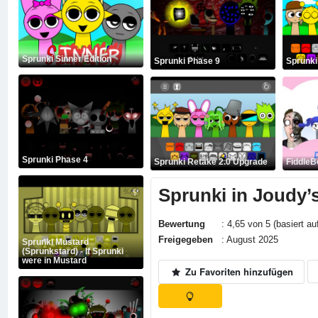
Sprunki Sinner Edition
Sprunki Phase 9
Sprunki
Sprunki Phase 4
Sprunki Retake 2.0 Upgrade
FiddleB
Sprunki in Joudy’s
Bewertung
: 4,65 von 5 (basiert au
Freigegeben
: August 2025
Sprunki Mustard
(Sprunkstard) - If Sprunki
were in Mustard
Zu Favoriten hinzufügen