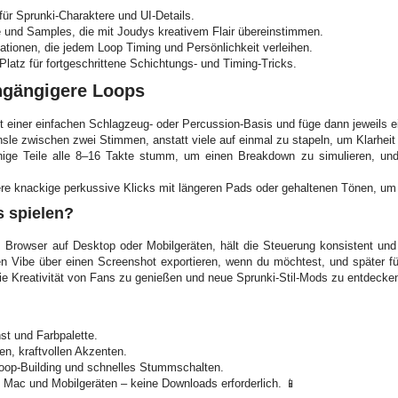
 für Sprunki-Charaktere und UI-Details.
e und Samples, die mit Joudys kreativem Flair übereinstimmen.
tionen, die jedem Loop Timing und Persönlichkeit verleihen.
Platz für fortgeschrittene Schichtungs- und Timing-Tricks.
ingängigere Loops
 einer einfachen Schlagzeug- oder Percussion-Basis und füge dann jeweils 
le zwischen zwei Stimmen, anstatt viele auf einmal zu stapeln, um Klarheit
einige Teile alle 8–16 Takte stumm, um einen Breakdown zu simulieren, un
ere knackige perkussive Klicks mit längeren Pads oder gehaltenen Tönen, u
 spielen?
Browser auf Desktop oder Mobilgeräten, hält die Steuerung konsistent und e
nen Vibe über einen Screenshot exportieren, wenn du möchtest, und später 
die Kreativität von Fans zu genießen und neue Sprunki-Stil-Mods zu entdecke
st und Farbpalette.
en, kraftvollen Akzenten.
oop-Building und schnelles Stummschalten.
 Mac und Mobilgeräten – keine Downloads erforderlich. 📱