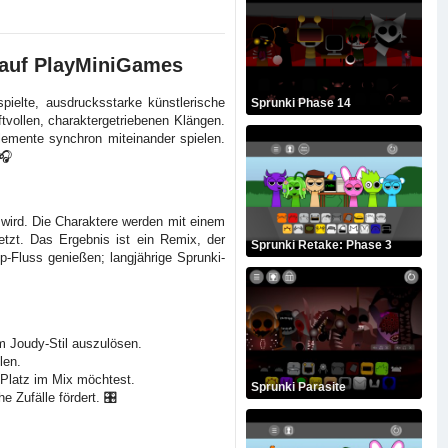
 auf PlayMiniGames
pielte, ausdrucksstarke künstlerische
Sprunki Phase 14
aftvollen, charaktergetriebenen Klängen.
Elemente synchron miteinander spielen.
 🎧
t wird. Die Charaktere werden mit einem
tzt. Das Ergebnis ist ein Remix, der
Sprunki Retake: Phase 3
op-Fluss genießen; langjährige Sprunki-
m Joudy-Stil auszulösen.
len.
 Platz im Mix möchtest.
Sprunki Parasite
 Zufälle fördert. 🎛️