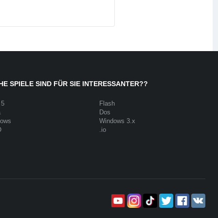
E SPIELE SIND FÜR SIE INTERESSANTER??
 5
Flash
a
Dos
dows
Windows 3.x
O
.io