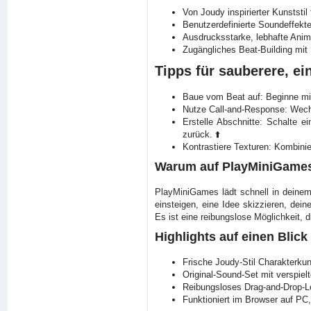
Von Joudy inspirierter Kunststil
Benutzerdefinierte Soundeffekt
Ausdrucksstarke, lebhafte Anima
Zugängliches Beat-Building mit 
Tipps für sauberere, e
Baue vom Beat auf: Beginne mit
Nutze Call-and-Response: Wechs
Erstelle Abschnitte: Schalte 
zurück. ⬆️
Kontrastiere Texturen: Kombini
Warum auf PlayMiniGames
PlayMiniGames lädt schnell in deinem 
einsteigen, eine Idee skizzieren, dei
Es ist eine reibungslose Möglichkeit, 
Highlights auf einen Blick
Frische Joudy-Stil Charakterkun
Original-Sound-Set mit verspielt
Reibungsloses Drag-and-Drop-L
Funktioniert im Browser auf PC,