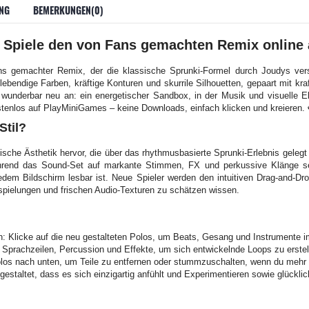
NG
BEMERKUNGEN(0)
– Spiele den von Fans gemachten Remix online
ns gemachter Remix, der die klassische Sprunki-Formel durch Joudys vers
 lebendige Farben, kräftige Konturen und skurrile Silhouetten, gepaart mit kr
ig wunderbar neu an: ein energetischer Sandbox, in der Musik und visuelle 
ostenlos auf PlayMiniGames – keine Downloads, einfach klicken und kreieren.
Stil?
ische Ästhetik hervor, die über das rhythmusbasierte Sprunki-Erlebnis geleg
hrend das Sound-Set auf markante Stimmen, FX und perkussive Klänge se
jedem Bildschirm lesbar ist. Neue Spieler werden den intuitiven Drag-and-Dr
spielungen und frischen Audio-Texturen zu schätzen wissen.
: Klicke auf die neu gestalteten Polos, um Beats, Gesang und Instrumente i
 Sprachzeilen, Percussion und Effekte, um sich entwickelnde Loops zu erstel
Polos nach unten, um Teile zu entfernen oder stummzuschalten, wenn du mehr
gestaltet, dass es sich einzigartig anfühlt und Experimentieren sowie glückliche