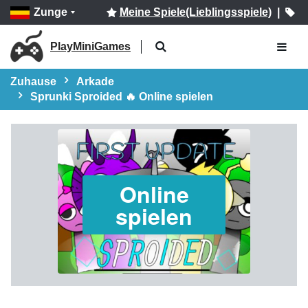
Zunge
Meine Spiele(Lieblingsspiele)
|
PlayMiniGames
Zuhause
Arkade
Sprunki Sproided 🔥 Online spielen
Online
spielen