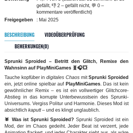
gefällt, 👎 2 – gefällt nicht, 💬 0 –
kommentare veröffentlicht)
Freigegeben
: Mai 2025
BESCHREIBUNG
VIDEOÜBERPRÜFUNG
BEMERKUNGEN(0)
Sprunki Sproided – Betritt den Glitch, Remixe den
Wahnsinn auf PlayMiniGames 🧬🎧💥
Tauche kopfüber in
digitales Chaos
mit
Sprunki Sproided
ein, jetzt online spielbar auf
PlayMiniGames
. Das ist kein
gewöhnlicher Remix – es ist ein vollwertiger Glitchcore-
Abstieg in das korrupte Unterbewusstsein des Sprunki-
Universums. Vergiss Politur und Harmonie. Dieses Mod ist
absichtlich
kaputt
– und es klingt unglaublich.
🕷️
Was ist Sprunki Sproided?
Sprunki Sproided ist ein
Mod, der im Chaos gedeiht. Jeder Beat ist verzerrt, jede
Animation flackert, und jeder Charakter sieht aus, als wäre