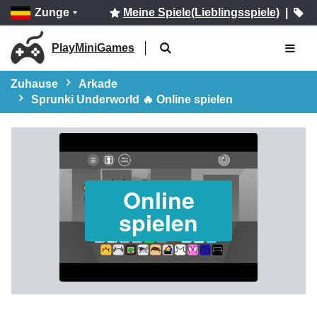
Zunge
Meine Spiele(Lieblingsspiele)
|
PlayMiniGames
Zuhause
Arkade
Sprunki Underworld 🔥 Online spielen
Online
spielen