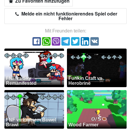
Zu Favoriten hinzufügen
Melde ein nicht funktionierendes Spiel oder
Fehler
Mit Freunden teilen:
FNF vs Sky
Funkin Craft vs
Remanifested
Herobrine
FNF vs Eminem Bowel
Brawl
Wood Farmer