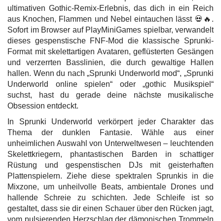
ultimativen Gothic-Remix-Erlebnis, das dich in ein Reich
aus Knochen, Flammen und Nebel eintauchen lässt 💀🔥.
Sofort im Browser auf PlayMiniGames spielbar, verwandelt
dieses gespenstische FNF-Mod die klassische Sprunki-
Format mit skelettartigen Avataren, geflüsterten Gesängen
und verzerrten Basslinien, die durch gewaltige Hallen
hallen. Wenn du nach „Sprunki Underworld mod“, „Sprunki
Underworld online spielen“ oder „gothic Musikspiel“
suchst, hast du gerade deine nächste musikalische
Obsession entdeckt.
In Sprunki Underworld verkörpert jeder Charakter das
Thema der dunklen Fantasie. Wähle aus einer
unheimlichen Auswahl von Unterweltwesen – leuchtenden
Skelettkriegern, phantastischen Barden in schattiger
Rüstung und gespenstischen DJs mit geisterhaften
Plattenspielern. Ziehe diese spektralen Sprunkis in die
Mixzone, um unheilvolle Beats, ambientale Drones und
hallende Schreie zu schichten. Jede Schleife ist so
gestaltet, dass sie dir einen Schauer über den Rücken jagt,
vom pulsierenden Herzschlag der dämonischen Trommeln