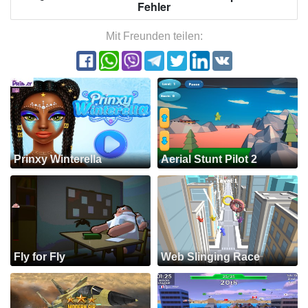
Fehler
Mit Freunden teilen:
Prinxy Winterella
Aerial Stunt Pilot 2
Fly for Fly
Web Slinging Race