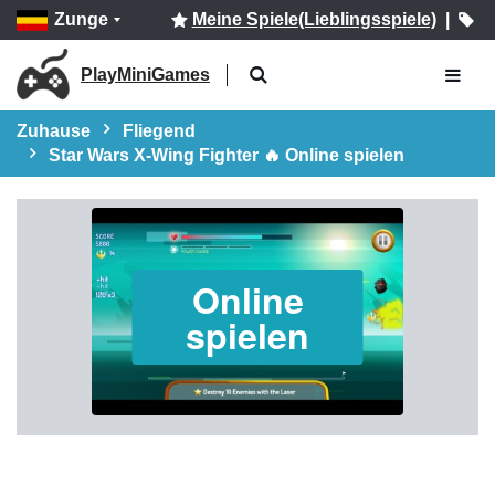
Zunge
Meine Spiele(Lieblingsspiele)
|
PlayMiniGames
Zuhause
Fliegend
Star Wars X-Wing Fighter 🔥 Online spielen
Online
spielen