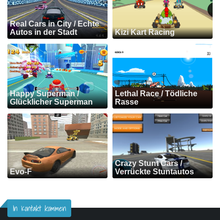
Real Cars in City / Echte
Autos in der Stadt
Kizi Kart Racing
Happy Superman /
Lethal Race / Tödliche
Glücklicher Superman
Rasse
Crazy Stunt Cars /
Evo-F
Verrückte Stuntautos
In Kontakt kommen