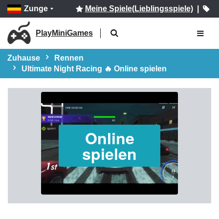
Zunge
Meine Spiele(Lieblingsspiele)
|
PlayMiniGames
Zuhause
Rennen
Ultimate Night Racing 🔥 Online spielen
Online
spielen