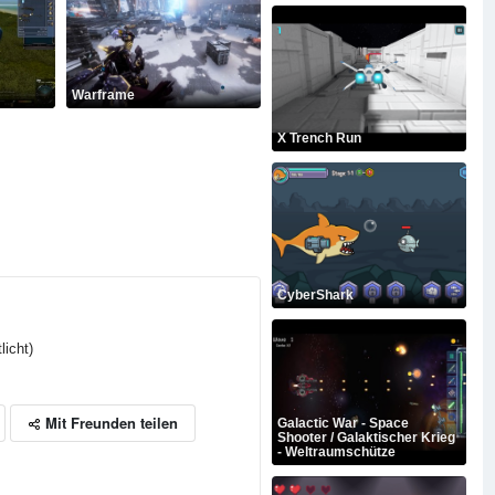
Warframe
X Trench Run
CyberShark
licht)
Mit Freunden teilen
Galactic War - Space
Shooter / Galaktischer Krieg
- Weltraumschütze