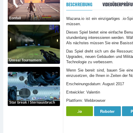
BESCHREIBUNG
VIDEOÜBERPRÜFU
Eonfall
Wazana.io ist ein einzigartiges .io-
müssen.
Dieses Spiel bietet eine einfache Benu
stundenlang interessieren werden. Wähl
Als nächstes müssen Sie eine Basissta
Das Spiel dreht sich um die Ressour
Upgrades, neuen Gebäuden und Militäre
Unreal Tournament
Technologie zu verbessern.
Wenn Sie bereit sind, bauen Sie ein
einzusetzen, die Ihnen in Zeiten der 
Erscheinungsdatum: August 2017
Entwickler: Valentin
Plattform: Webbrowser
Star break / Sternausbruch
.io
Roboter
P