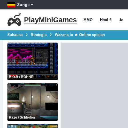
Zunge
PlayMiniGames
MMO
Html 5
.io
Zuhause
Strategie
Wazana io 🔥 Online spielen
B.O.B / BOHNE
Raze / Schleifen