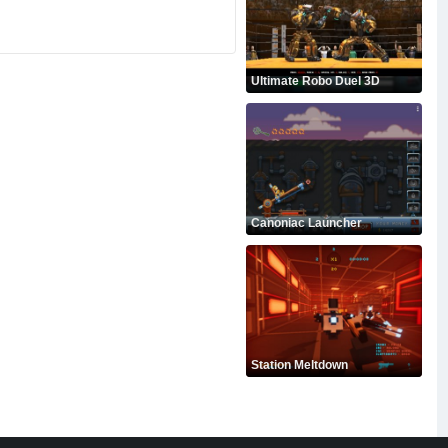
Ultimate Robo Duel 3D
Canoniac Launcher
Station Meltdown