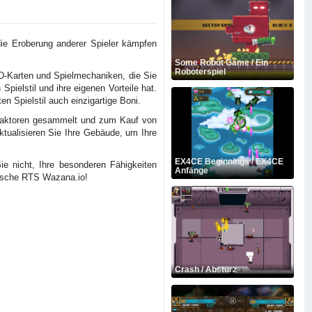
die Eroberung anderer Spieler kämpfen
Some Robot Game / Ein
Roboterspiel
 3D-Karten und Spielmechaniken, die Sie
pielstil und ihre eigenen Vorteile hat.
 Spielstil auch einzigartige Boni.
traktoren gesammelt und zum Kauf von
ktualisieren Sie Ihre Gebäude, um Ihre
EX4CE Beginnings / EX4CE
e nicht, Ihre besonderen Fähigkeiten
Anfänge
stische RTS Wazana.io!
Crash / Absturz