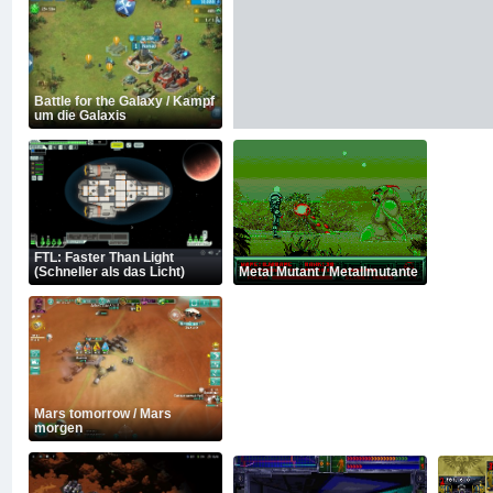
Battle for the Galaxy / Kampf
um die Galaxis
FTL: Faster Than Light
(Schneller als das Licht)
Metal Mutant / Metallmutante
Mars tomorrow / Mars
morgen