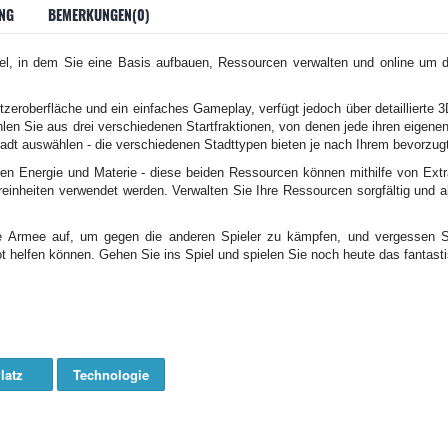
NG
BEMERKUNGEN(0)
Spiel, in dem Sie eine Basis aufbauen, Ressourcen verwalten und online um 
tzeroberfläche und ein einfaches Gameplay, verfügt jedoch über detaillierte
en Sie aus drei verschiedenen Startfraktionen, von denen jede ihren eigenen S
dt auswählen - die verschiedenen Stadttypen bieten je nach Ihrem bevorzugten
cen Energie und Materie - diese beiden Ressourcen können mithilfe von Ex
inheiten verwendet werden. Verwalten Sie Ihre Ressourcen sorgfältig und a
e Armee auf, um gegen die anderen Spieler zu kämpfen, und vergessen Si
Not helfen können. Gehen Sie ins Spiel und spielen Sie noch heute das fanta
latz
Technologie