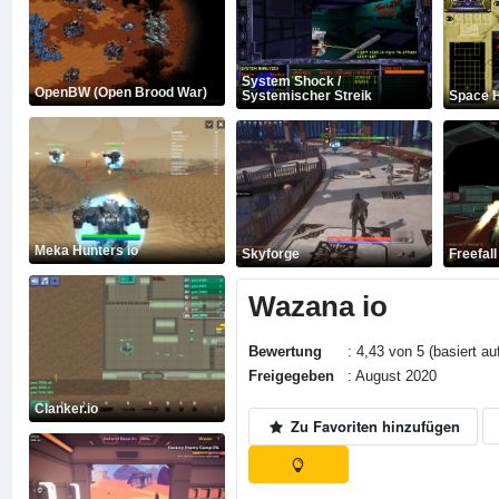
System Shock /
OpenBW (Open Brood War)
Systemischer Streik
Space H
Meka Hunters io
Skyforge
Freefal
Wazana io
Bewertung
: 4,43 von 5 (basiert au
Freigegeben
: August 2020
Clanker.io
Zu Favoriten hinzufügen