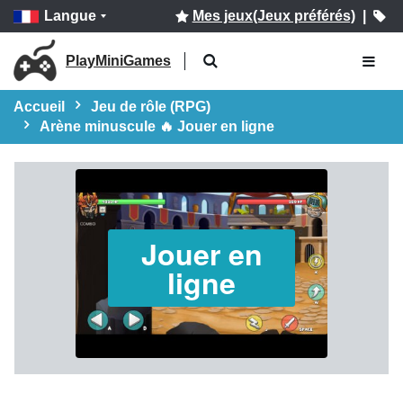
Langue
Mes jeux(Jeux préférés)
|
PlayMiniGames
Accueil
Jeu de rôle (RPG)
Arène minuscule 🔥 Jouer en ligne
Jouer en
ligne