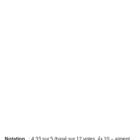
Notation
: 4,33 sur 5 (basé sur 12 votes. 👍 10 – aiment,