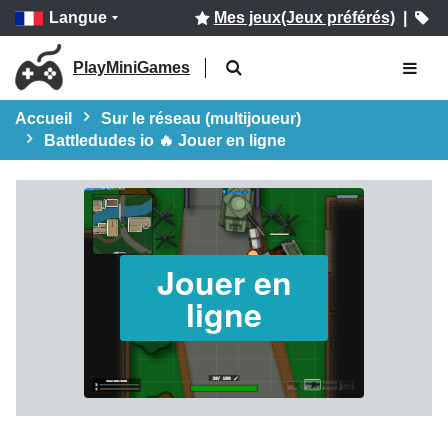
Langue
Mes jeux(Jeux préférés)
|
PlayMiniGames
Accueil
Sur le réseau (multijoueur)
Battledudes io 🔥 Jouer en ligne
Jouer en
ligne