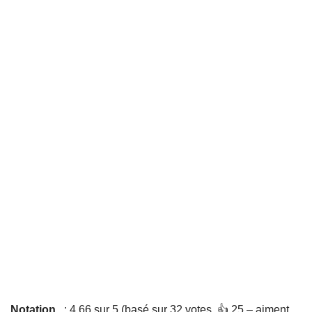
Notation
: 4,66 sur 5 (basé sur 32 votes. 👍 25 – aiment,