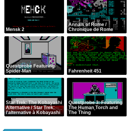
Annals of Rome /
Mensk 2
Chronique de Rome
Questprobe Featuring
Spider-Man
Fahrenheit 451
Star Trek: The Kobayashi
Questprobe 3: Featuring
Alternative / Star Trek:
The Human Torch and
l'alternative à Kobayashi
The Thing