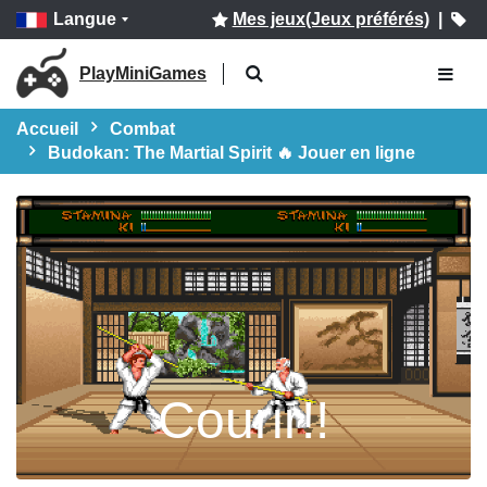
Langue
Mes jeux(Jeux préférés)
|
PlayMiniGames
Accueil
Combat
Budokan: The Martial Spirit 🔥 Jouer en ligne
Courir!!