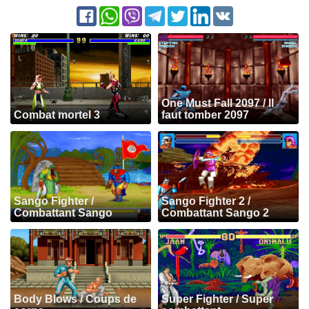
One Must Fall 2097 / Il
Combat mortel 3
faut tomber 2097
Sango Fighter /
Sango Fighter 2 /
Combattant Sango
Combattant Sango 2
Body Blows / Coups de
Super Fighter / Super