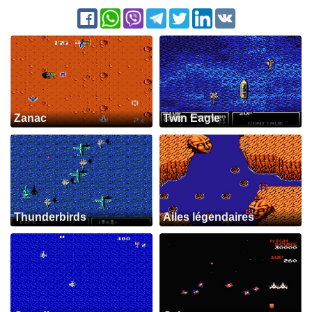
Zanac
Twin Eagle
Thunderbirds
Ailes légendaires