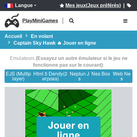
Langue
Mes jeux(Jeux préférés)
|
PlayMiniGames
Accueil
En volant
Captain Sky Hawk 🔥 Jouer en ligne
Emulateurs
(Essayez un autre émulateur si le jeu ne
fonctionne pas sur le courant)
:
EJS (Multip
Html 5 Dendy(2
Neptun J
Nes Box
Web Ne
layer)
игрока)
s
s
Jouer en
ligne