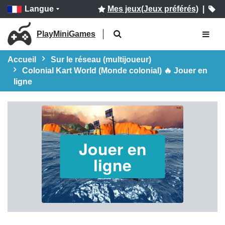
Langue
Mes jeux(Jeux préférés)
|
PlayMiniGames
Accueil
Sur le réseau (multijoueur)
Colonial Kart World (Monde colonial) 🔥 Jouer en
ligne
Jouer en
ligne