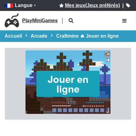
Langue
Mes jeux(Jeux préférés)
|
PlayMiniGames
Accueil
Arcade
Craftmine 🔥 Jouer en ligne
Jouer en
ligne