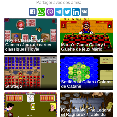
Partager avec des amis:
Hoyle Classic Card
Games / Jeux de cartes
Mario's Game Gallery /
classiques Hoyle
Galerie de jeux Mario
Settlers of Catan / Colons
Stratego
de Catane
King’s Table: The Legend
of Ragnarok / Table du