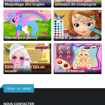
Princess Raiponce:
Salon de beauté pour
Maquillage des ongles
animaux de compagnie
Habille petit poney
Sofia le premier tatouage
Barbie dans un spa de
beauté
Barbie à bascule
Entrer en contact
NOUS CONTACTER