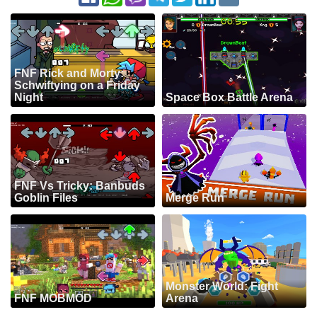
FNF Rick and Morty:
Schwiftying on a Friday
Night
Space Box Battle Arena
FNF Vs Tricky: Banbuds
Goblin Files
Merge Run
Monster World: Fight
FNF MOBMOD
Arena