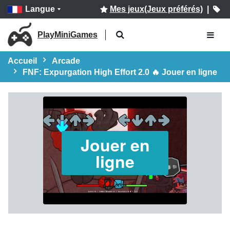
Langue
Mes jeux(Jeux préférés)
|
PlayMiniGames
Accueil
Arcade
FNF: Expurgation High Effort 2.0 🔥 Jouer en ligne
Jouer en
ligne