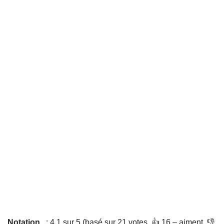
Notation
: 4,1 sur 5 (basé sur 21 votes. 👍 16 – aiment, 👎