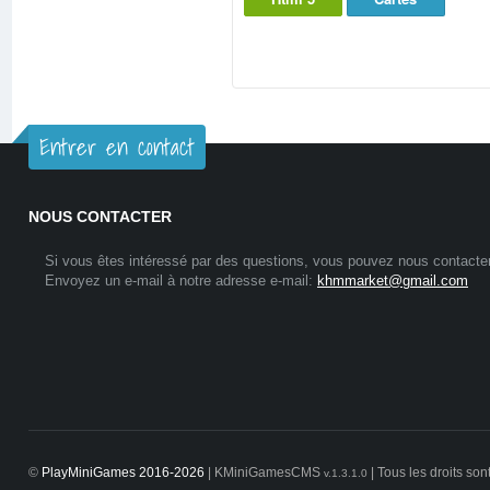
Entrer en contact
NOUS CONTACTER
Si vous êtes intéressé par des questions, vous pouvez nous contacter
Envoyez un e-mail à notre adresse e-mail:
khmmarket@gmail.com
©
PlayMiniGames 2016-2026
| KMiniGamesCMS
| Tous les droits son
v.1.3.1.0