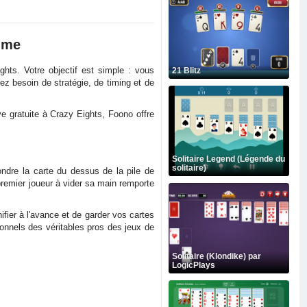
time
hts. Votre objectif est simple : vous
21 Blitz
z besoin de stratégie, de timing et de
ve gratuite à Crazy Eights, Foono offre
Solitaire Legend (Légende du
solitaire)
ndre la carte du dessus de la pile de
remier joueur à vider sa main remporte
ifier à l'avance et de garder vos cartes
ionnels des véritables pros des jeux de
Solitaire (Klondike) par
LogicPlays