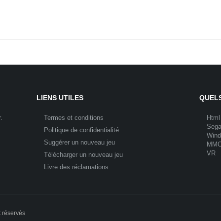
LIENS UTILES
QUELS
.
Termes et conditions
Html
Seg
Politique de confidentialité
Win
Suggérer un nouveau jeu
MM
VR
Télécharger un nouveau jeu
Livre des réclamations
t réservés