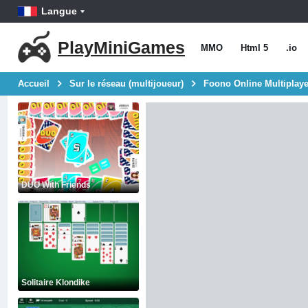
Langue
PlayMiniGames
MMO
Html 5
.io
Accueil
Sur le réseau (multijoueur)
Foono Online Multiplaye
DUO With Friends
Solitaire Klondike