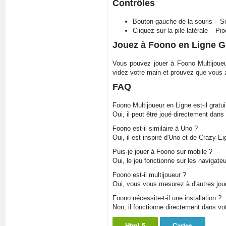
Contrôles
Bouton gauche de la souris – Sé
Cliquez sur la pile latérale – P
Jouez à Foono en Ligne G
Vous pouvez jouer à Foono Multijoueu
videz votre main et prouvez que vous av
FAQ
Foono Multijoueur en Ligne est-il gratui
Oui, il peut être joué directement dans
Foono est-il similaire à Uno ?
Oui, il est inspiré d'Uno et de Crazy 
Puis-je jouer à Foono sur mobile ?
Oui, le jeu fonctionne sur les navigate
Foono est-il multijoueur ?
Oui, vous vous mesurez à d'autres joue
Foono nécessite-t-il une installation ?
Non, il fonctionne directement dans vo
Html 5
Cartes