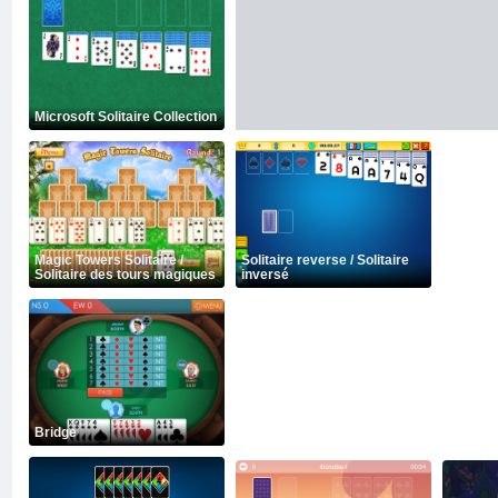
Microsoft Solitaire Collection
Magic Towers Solitaire /
Solitaire reverse / Solitaire
Solitaire des tours magiques
inversé
Bridge