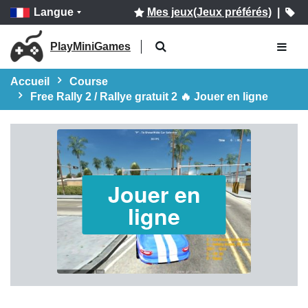
Langue
Mes jeux(Jeux préférés)
|
PlayMiniGames
Accueil
Course
Free Rally 2 / Rallye gratuit 2 🔥 Jouer en ligne
Jouer en
ligne