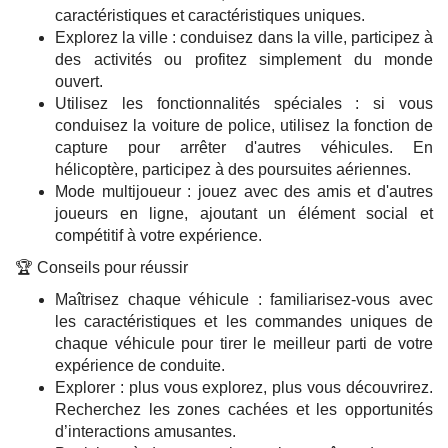
caractéristiques et caractéristiques uniques.
Explorez la ville : conduisez dans la ville, participez à
des activités ou profitez simplement du monde
ouvert.
Utilisez les fonctionnalités spéciales : si vous
conduisez la voiture de police, utilisez la fonction de
capture pour arrêter d'autres véhicules. En
hélicoptère, participez à des poursuites aériennes.
Mode multijoueur : jouez avec des amis et d'autres
joueurs en ligne, ajoutant un élément social et
compétitif à votre expérience.
🏆 Conseils pour réussir
Maîtrisez chaque véhicule : familiarisez-vous avec
les caractéristiques et les commandes uniques de
chaque véhicule pour tirer le meilleur parti de votre
expérience de conduite.
Explorer : plus vous explorez, plus vous découvrirez.
Recherchez les zones cachées et les opportunités
d’interactions amusantes.