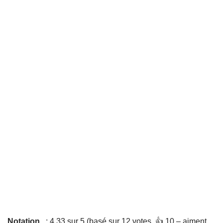
Notation
: 4,33 sur 5 (basé sur 12 votes. 👍 10 – aiment,