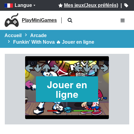
Langue
Mes jeux(Jeux préférés)
|
PlayMiniGames
Accueil
Arcade
Funkin' With Nova 🔥 Jouer en ligne
Jouer en
ligne