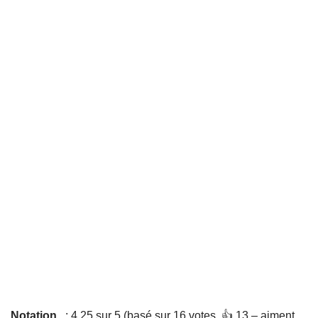
Notation
: 4,25 sur 5 (basé sur 16 votes. 👍 13 – aiment,