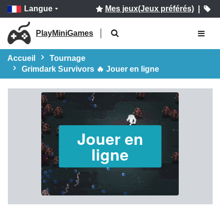
Langue
Mes jeux(Jeux préférés)
|
PlayMiniGames
Accueil
Tournage
Grimdark Survivors 🔥 Jouer en ligne
Jouer en
ligne