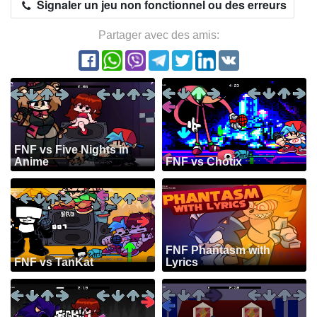
Signaler un jeu non fonctionnel ou des erreurs
Partager avec des amis:
FNF vs Five Nights in
Anime
FNF vs Chotix
FNF Phantasm with
FNF vs TanKat
Lyrics