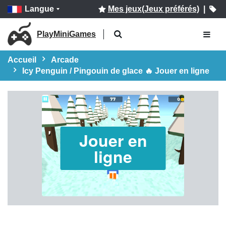
Langue
Mes jeux(Jeux préférés)
|
PlayMiniGames
Accueil
Arcade
Icy Penguin / Pingouin de glace 🔥 Jouer en ligne
Jouer en
ligne