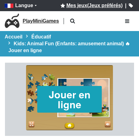
Langue
Mes jeux(Jeux préférés)
|
PlayMiniGames
Accueil
Éducatif
Kids: Animal Fun (Enfants: amusement animal) 🔥
Jouer en ligne
Jouer en
ligne