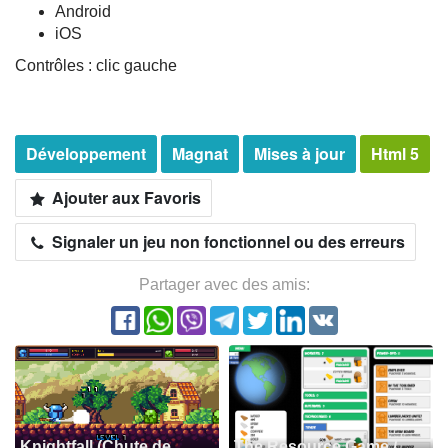
Android
iOS
Contrôles : clic gauche
Développement
Magnat
Mises à jour
Html 5
Ajouter aux Favoris
Signaler un jeu non fonctionnel ou des erreurs
Partager avec des amis:
Knightfall (Chute de
The Resource Game /