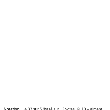
Notation
: 4,33 sur 5 (basé sur 12 votes. 👍 10 – aiment,