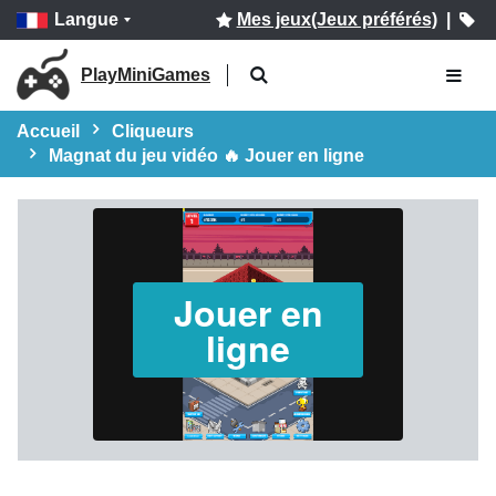
Langue
Mes jeux(Jeux préférés)
|
PlayMiniGames
Accueil
Cliqueurs
Magnat du jeu vidéo 🔥 Jouer en ligne
Jouer en
ligne