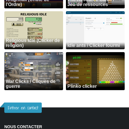
l'Ordre)
Jeu de ressources
Religious Idle (Clicker de
religion)
Idle ants / Clicker fourmi
War Clicks / Cliques de
guerre
Plinko clicker
Entrer en contact
NOUS CONTACTER