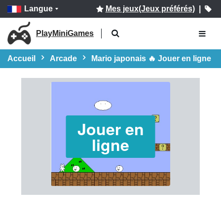
Langue
Mes jeux(Jeux préférés)
|
PlayMiniGames
Accueil
Arcade
Mario japonais 🔥 Jouer en ligne
Jouer en
ligne