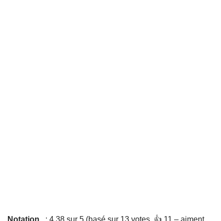
Notation
: 4,38 sur 5 (basé sur 13 votes. 👍 11 – aiment,