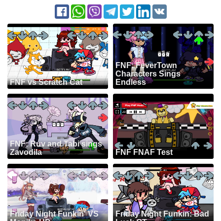
FNF: FeverTown
Characters Sings
FNF vs Scratch Cat
Endless
FNF: Ruv and Tabi sings
Zavodila
FNF FNAF Test
Friday Night Funkin' VS
Friday Night Funkin: Bad