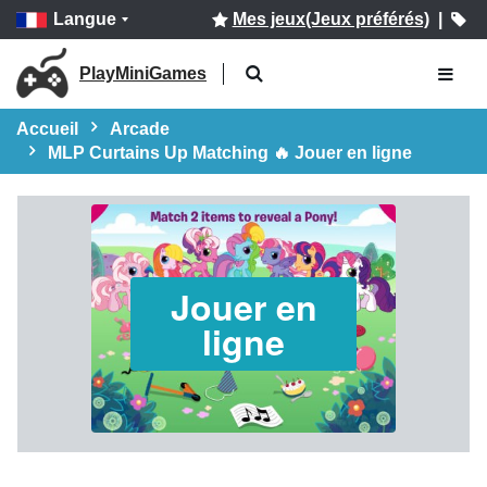
Langue
Mes jeux(Jeux préférés)
|
PlayMiniGames
Accueil
Arcade
MLP Curtains Up Matching 🔥 Jouer en ligne
Jouer en
ligne