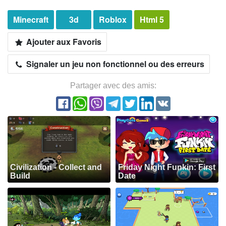
Minecraft
3d
Roblox
Html 5
Ajouter aux Favoris
Signaler un jeu non fonctionnel ou des erreurs
Partager avec des amis:
Civilization - Collect and
Friday Night Funkin: First
Build
Date