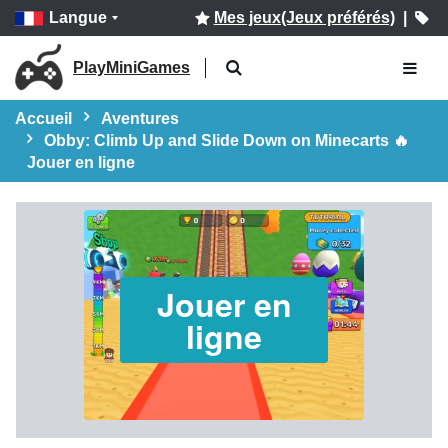
Langue
Mes jeux(Jeux préférés)
|
PlayMiniGames
Accueil
Aventures
Obby: Climb Up and Slide Down on Minecarts 🔥
Jouer en ligne
Jouer en
ligne