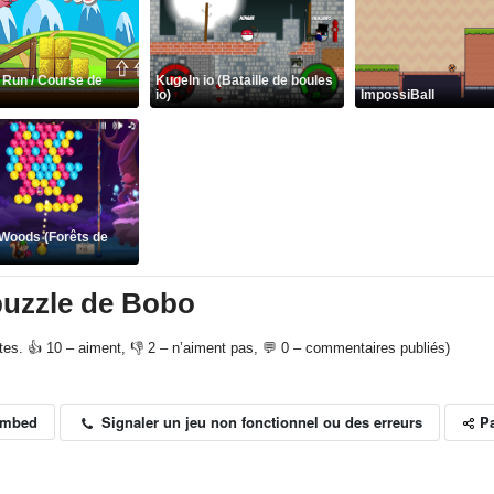
 Run / Course de
Kugeln io (Bataille de boules
io)
ImpossiBall
Woods (Forêts de
puzzle de Bobo
otes. 👍 10 – aiment, 👎 2 – n’aiment pas, 💬 0 – commentaires publiés)
P
Signaler un jeu non fonctionnel ou des erreurs
Embed