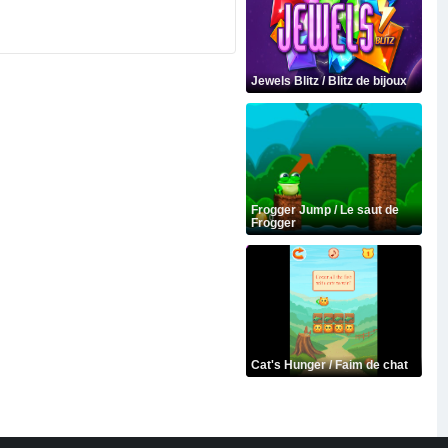
Jewels Blitz / Blitz de bijoux
Frogger Jump / Le saut de
Frogger
Cat's Hunger / Faim de chat