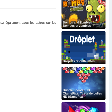
gez également avec les autres sur les
Bombs and Zombies /
Bombes et zombies
Droplets / Gouttelettes
Bubble Shooter HD
(GamePix) / Tireur de bulles
HD (GamePix)