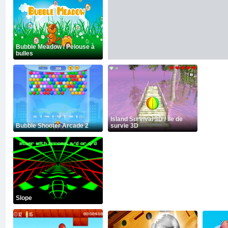
Bubble Meadow / Pelouse à
bulles
Island Survival 3D / Île de
Bubble Shooter Arcade 2
survie 3D
Slope