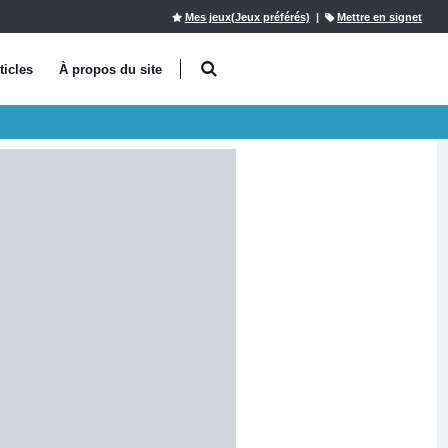
Mes jeux(Jeux préférés)
|
Mettre en signet
ticles
À propos du site