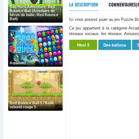
LA DESCRIPTION
COMMENTAIRES(
Ball Hero Adventure: Red
Bounce Ball (Aventure de
héros de balle: Red Bounce
Ball)
Ici vous pouvez jouer au jeu Puzzle Bo
Ce jeu appartient à la catégorie Arc
réseaux sociaux. les réseaux. Amusez
Html 5
Des ballons
Aquablitz
Red Bounce Ball 5 / Balle
rebond rouge 5