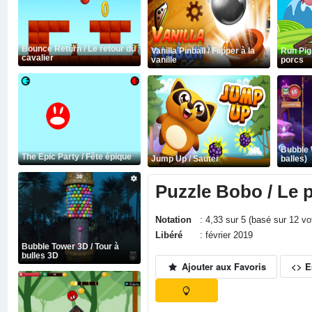
Bounce Return / Le retour du
Vanilla Pinball / Flipper à la
Run Pig
cavalier
vanille
porcs
Bubble 
The Epic Party / Fête épique
Jump Up / Sauter
balles)
Puzzle Bobo / Le 
Notation
: 4,33 sur 5 (basé sur 12 v
Libéré
: février 2019
Bubble Tower 3D / Tour à
bulles 3D
Ajouter aux Favoris
<> 