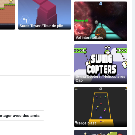
Stack Tower / Tour de pile
Vol interstellaire
Swing Copters / Hélicoptères
Cap
artager avec des amis
Merge blast