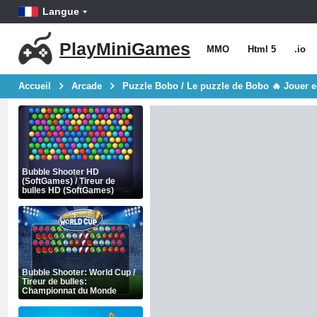
Langue
PlayMiniGames
MMO
Html 5
.io
Accueil
Arcade
Puzzle Bobo / Le puzzle de Bobo 🔥 Jouer e
Bubble Shooter HD
(SoftGames) / Tireur de
bulles HD (SoftGames)
Bubble Shooter: World Cup /
Tireur de bulles:
Championnat du Monde