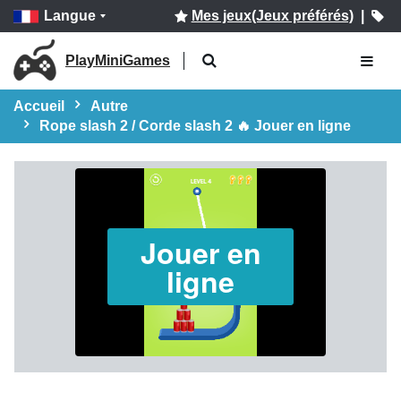
Langue
Mes jeux(Jeux préférés)
|
PlayMiniGames
Accueil
Autre
Rope slash 2 / Corde slash 2 🔥 Jouer en ligne
Jouer en
ligne