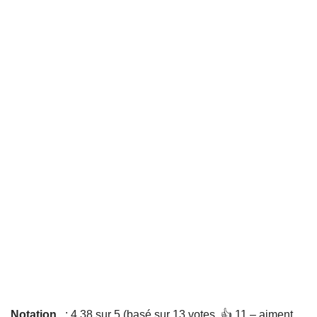
Notation
: 4,38 sur 5 (basé sur 13 votes. 👍 11 – aiment,