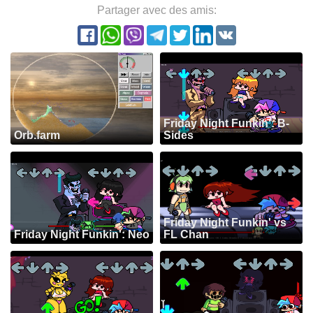
Partager avec des amis:
Friday Night Funkin': B-
Orb.farm
Sides
Friday Night Funkin' vs
Friday Night Funkin': Neo
FL Chan