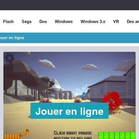
Flash
Sega
Dos
Windows
Windows 3.x
VR
Des ar
ouer en ligne
Jouer en ligne