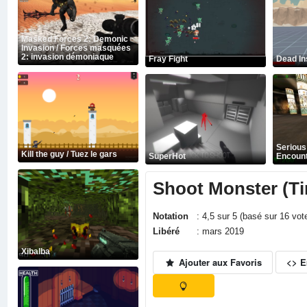
Masked Forces 2: Demonic
Invasion / Forces masquées
2: invasion démoniaque
Fray Fight
Dead In
Serious
Kill the guy / Tuez le gars
SuperHot
Encoun
Shoot Monster (Ti
Notation
: 4,5 sur 5 (basé sur 16 vo
Libéré
: mars 2019
Xibalba
Ajouter aux Favoris
<> 