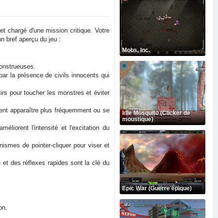
et chargé d'une mission critique. Votre
un bref aperçu du jeu :
Mobs, Inc.
monstrueuses.
par la présence de civils innocents qui
irs pour toucher les monstres et éviter
vent apparaître plus fréquemment ou se
Idle Mosquito (Clicker de
moustique)
iorent l'intensité et l'excitation du
smes de pointer-cliquer pour viser et
e et des réflexes rapides sont la clé du
Epic War (Guerre épique)
on.