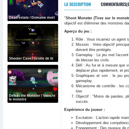
LA DESCRIPTION
COMMENTAIRES(
Dead estate / Domaine mort
"
Shoot Monster (Tirez sur le monstr
objectif est d'éliminer des monstres da
Aperçu du jeu :
Rôle : Vous incarnez un agent 
Mission : Votre objectif princi
doivent être protégés.
Gameplay : Le jeu met l'accent 
Shooter Cave / Grotte de tir
de blesser les civils.
Défi : Au fur et à mesure que 
déplacer plus rapidement, et prot
Graphiques et son : le jeu pro
gameplay.
Mécanisme de contrôle : les c
tirer.
Defeat the Monster / Vaincre
Objectif : "Moins de paroles, pl
le monstre
succès.
Expérience du joueur :
Excitation : L'action rapide main
Développement des compétences :
Engagement : Des niveaux de plu