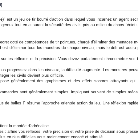
0)
e)
" est un jeu de tir bourré d'action dans lequel vous incarnez un agent secr
ngereux tout en assurant la sécurité des civils pris au milieu du chaos. Voici 
secret doté de compétences de tir pointues, chargé d'éliminer des menaces 
pal est d'éliminer tous les monstres de chaque niveau, mais le défi est accru 
sur les réflexes et la précision. Vous devez parfaitement chronométrer vos t
vous progressez dans les niveaux, la difficulté augmente. Les monstres peu
éger les civils devient plus difficile.
pose généralement des graphismes et des effets sonores attrayants qui amél
ommandes sont généralement simples, impliquant souvent de simples mécani
us de balles !" résume l'approche orientée action du jeu. Une réflexion rapid
tient la montée d'adrénaline.
 affine vos réflexes, votre précision et votre prise de décision sous pressi
s en plus difficiles vous maintiennent engagé et stimulé.