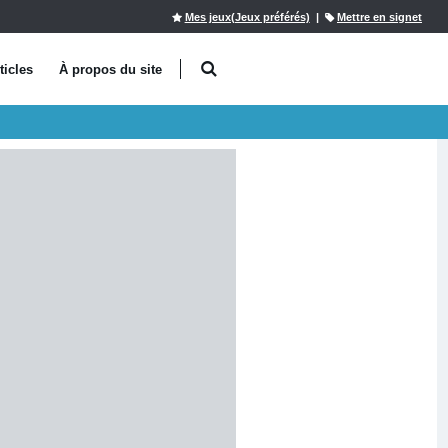
Mes jeux(Jeux préférés)
|
Mettre en signet
ticles
À propos du site