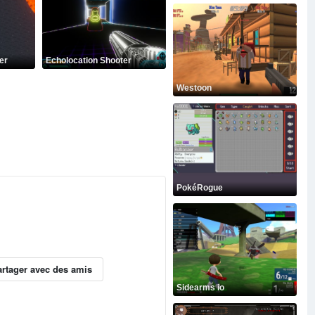
er
Echolocation Shooter
Westoon
PokéRogue
artager avec des amis
Sidearms io