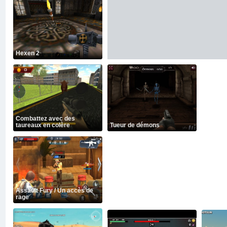
Hexen 2
Combattez avec des
taureaux en colère
Tueur de démons
Assault Fury / Un accès de
rage