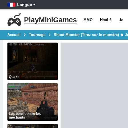
Langue
PlayMiniGames
MMO
Html 5
.io
Accueil
Tournage
Shoot Monster (Tirez sur le monstre) 🔥 J
Quake
Les bons contre les
méchants