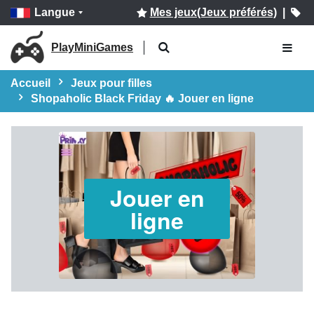
Langue
Mes jeux(Jeux préférés)
|
PlayMiniGames
Accueil
Jeux pour filles
Shopaholic Black Friday 🔥 Jouer en ligne
Jouer en
ligne