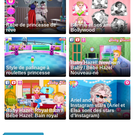
Robe de princesse de
Bonnie et ses amis
rêve
Bollywood
Baby Hazel: Newborn
Style de patinage à
Baby / Bébé Hazel
roulettes princesse
Nouveau-né
Ariel and Elsa are
Instagram stars (Ariel et
Baby Hazel: Royal Bath /
Elsa sont des stars
Bébé Hazel: Bain royal
d'Instagram)