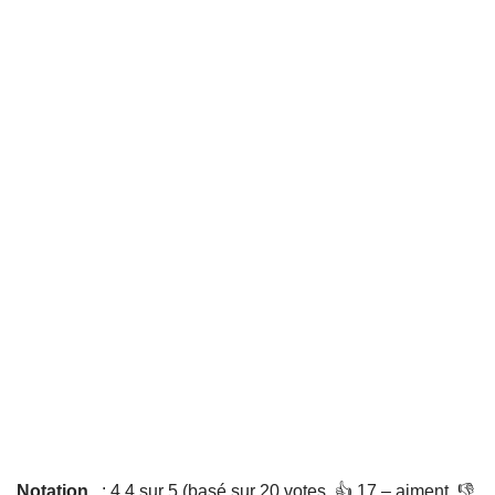
Notation
: 4,4 sur 5 (basé sur 20 votes. 👍 17 – aiment, 👎