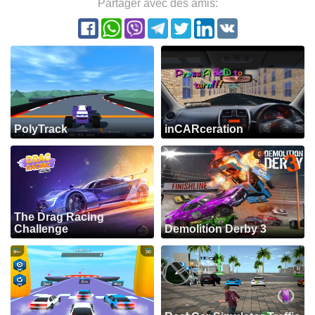
Partager avec des amis:
PolyTrack
inCARceration
The Drag Racing
Challenge
Demolition Derby 3