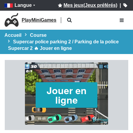
Langue
Mes jeux(Jeux préférés)
|
PlayMiniGames
Accueil
Course
Supercar police parking 2 / Parking de la police
Supercar 2 🔥 Jouer en ligne
Jouer en
ligne