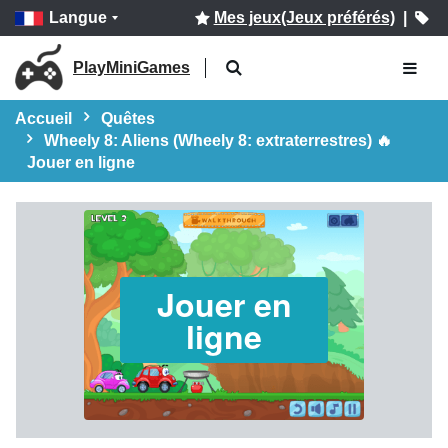
Langue
Mes jeux(Jeux préférés)
|
PlayMiniGames
Accueil
Quêtes
Wheely 8: Aliens (Wheely 8: extraterrestres) 🔥
Jouer en ligne
Jouer en
ligne