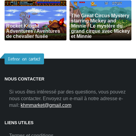
The Great Circus Mystery
starring Mickey and
Rocket Knight
Minnie / Le mystère du
Adventures / Aventures
grand cirque avec Mickey
de chevalier fusée
et Minnie
Entrer en contact
NOUS CONTACTER
Si vous êtes intéressé par des questions, vous pouvez
nous contacter. Envoyez un e-mail à notre adresse e-
mail:
khmmarket@gmail.com
LIENS UTILES
Termes et conditions