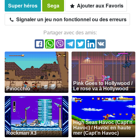
Super héros
Sega
Ajouter aux Favoris
Signaler un jeu non fonctionnel ou des erreurs
Partager avec des amis:
Pink Goes to Hollywood /
Pinocchio
Le rose va à Hollywood
High Seas Havoc (Capt’n
Havoc) / Havoc en haute
Rockman X3
mer (Capt’n Havoc)