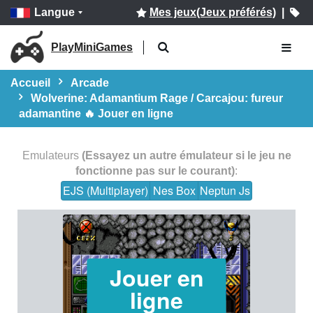
Langue
Mes jeux(Jeux préférés)
|
PlayMiniGames
Accueil
Arcade
Wolverine: Adamantium Rage / Carcajou: fureur
adamantine 🔥 Jouer en ligne
Emulateurs
(Essayez un autre émulateur si le jeu ne
fonctionne pas sur le courant)
:
EJS (Multiplayer)
Nes Box
Neptun Js
Jouer en
ligne